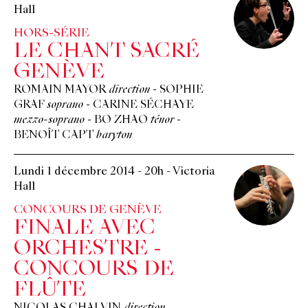
Hall
HORS-SÉRIE
LE CHANT SACRÉ
GENÈVE
ROMAIN MAYOR
direction
-
SOPHIE
GRAF
soprano
-
CARINE SÉCHAYE
mezzo-soprano
-
BO ZHAO
ténor
-
BENOÎT CAPT
baryton
Lundi 1 décembre 2014
-
20h
-
Victoria
Hall
CONCOURS DE GENÈVE
FINALE AVEC
ORCHESTRE -
CONCOURS DE
FLÛTE