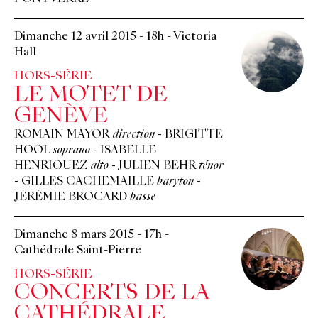
Dimanche 12 avril 2015
-
18h
-
Victoria
Hall
HORS-SÉRIE
LE MOTET DE
GENÈVE
ROMAIN MAYOR
direction
-
BRIGITTE
HOOL
soprano
-
ISABELLE
HENRIQUEZ
alto
-
JULIEN BEHR
ténor
-
GILLES CACHEMAILLE
baryton
-
JÉRÉMIE BROCARD
basse
Dimanche 8 mars 2015
-
17h
-
Cathédrale Saint-Pierre
HORS-SÉRIE
CONCERTS DE LA
CATHÉDRALE