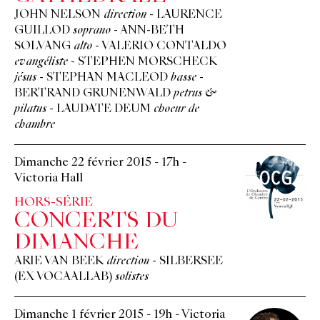
JOHN NELSON
direction
-
LAURENCE
GUILLOD
soprano
-
ANN-BETH
SOLVANG
alto
-
VALERIO CONTALDO
evangéliste
-
STEPHEN MORSCHECK
jésus
-
STEPHAN MACLEOD
basse
-
BERTRAND GRUNENWALD
petrus &
pilatus
-
LAUDATE DEUM
choeur de
chambre
Dimanche 22 février 2015
-
17h
-
Victoria Hall
HORS-SÉRIE
CONCERTS DU
DIMANCHE
ARIE VAN BEEK
direction
-
SILBERSEE
(EX VOCAALLAB)
solistes
Dimanche 1 février 2015
-
19h
-
Victoria