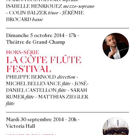
MARINA LODYGENSKY
soprano
-
ISABELLE HENRIQUEZ
mezzo-soprano
-
COLIN BALZER
ténor
-
JÉRÉMIE
BROCARD
basse
Dimanche 5 octobre 2014
-
17h
-
Théâtre de Grand-Champ
HORS-SÉRIE
LA CÔTE FLÛTE
FESTIVAL
PHILIPPE BERNOLD
direction
-
MICHEL BELLEVANCE
flûte
-
JOSÉ-
DANIEL CASTELLON
flûte
-
SARAH
RUMER
flûte
-
MATTHIAS ZIEGLER
flûte
Mardi 30 septembre 2014
-
20h
-
Victoria Hall