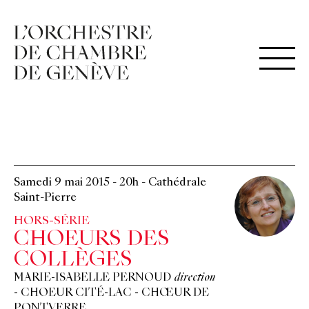
Samedi 9 mai 2015
-
20h
-
Cathédrale
Saint-Pierre
HORS-SÉRIE
CHOEURS DES
COLLÈGES
MARIE-ISABELLE PERNOUD
direction
-
CHOEUR CITÉ-LAC
-
CHŒUR DE
PONTVERRE