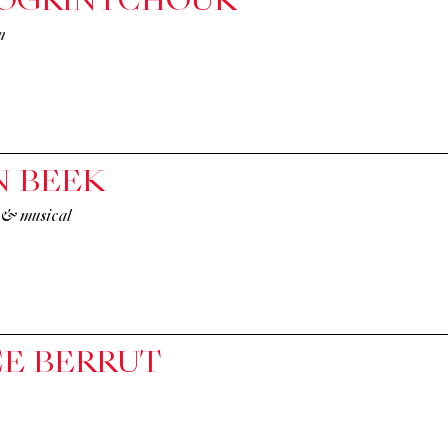
 OGRINTCHOUK
n
N BEEK
e & musical
CE BERRUT