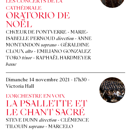
LES CONCERTS DE LA
CATHÉDRALE
ORATORIO DE
NOËL
CHŒUR DE PONTVERRE
-
MARIE-
ISABELLE PERNOUD
direction
-
ANNE
MONTANDON
soprano
-
GÉRALDINE
CLOUX
alto
-
EMILIANO GONZALEZ
TORO
ténor
-
RAPHAËL HARDMEYER
basse
Dimanche 14 novembre 2021
-
17h30
-
Victoria Hall
L'ORCHESTRE EN VOIX
LA PSALLETTE ET
LE CHANT SACRÉ
STEVE DUNN
direction
-
CLÉMENCE
TILQUIN
soprano
-
MARCELO