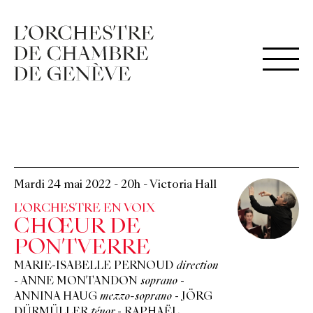
Mardi 24 mai 2022
-
20h
-
Victoria Hall
L'ORCHESTRE EN VOIX
CHŒUR DE
PONTVERRE
MARIE-ISABELLE PERNOUD
direction
-
ANNE MONTANDON
soprano
-
ANNINA HAUG
mezzo-soprano
-
JÖRG
DÜRMÜLLER
ténor
-
RAPHAËL