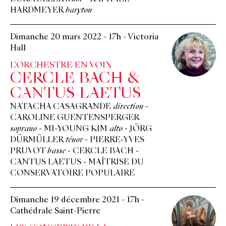
HARDMEYER
baryton
Dimanche 20 mars 2022
-
17h
-
Victoria
Hall
L'ORCHESTRE EN VOIX
CERCLE BACH &
CANTUS LAETUS
NATACHA CASAGRANDE
direction
-
CAROLINE GUENTENSPERGER
soprano
-
MI-YOUNG KIM
alto
-
JÖRG
DÜRMÜLLER
ténor
-
PIERRE-YVES
PRUVOT
basse
-
CERCLE BACH
-
CANTUS LAETUS
-
MAÎTRISE DU
CONSERVATOIRE POPULAIRE
Dimanche 19 décembre 2021
-
17h
-
Cathédrale Saint-Pierre