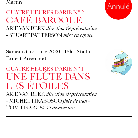
Martin
QUATRE HEURES D'ARIE N° 2
CAFÉ BAROQUE
ARIE VAN BEEK
direction & présentation
-
STUART PATTERSON
mise en espace
Samedi 3 octobre 2020
-
16h
-
Studio
Ernest-Ansermet
QUATRE HEURES D'ARIE N° 1
UNE FLÛTE DANS
LES ÉTOILES
ARIE VAN BEEK
direction & présentation
-
MICHEL TIRABOSCO
flûte de pan
-
TOM TIRABOSCO
dessins live