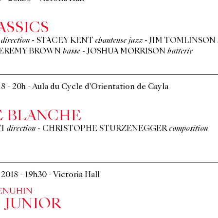
ASSICS
direction
-
STACEY KENT
chanteuse jazz
-
JIM TOMLINSON
JEREMY BROWN
basse
-
JOSHUA MORRISON
batterie
18
-
20h
-
Aula du Cycle d'Orientation de Cayla
E BLANCHE
I
direction
-
CHRISTOPHE STURZENEGGER
composition
l 2018
-
19h30
-
Victoria Hall
ENUHIN
 JUNIOR