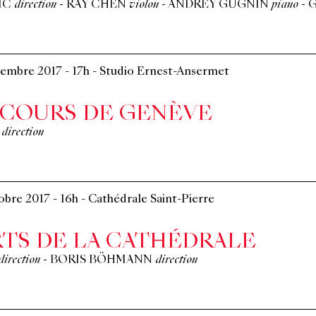
IĆ
direction
-
RAY CHEN
violon
-
ANDREY GUGNIN
piano
-
G
vembre 2017
-
17h
-
Studio Ernest-Ansermet
NCOURS DE GENÈVE
direction
obre 2017
-
16h
-
Cathédrale Saint-Pierre
TS DE LA CATHÉDRALE
direction
-
BORIS BÖHMANN
direction