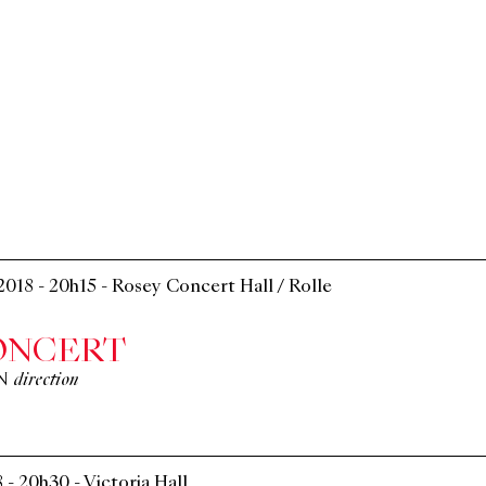
 2018
-
20h15
-
Rosey Concert Hall / Rolle
ONCERT
N
direction
8
-
20h30
-
Victoria Hall