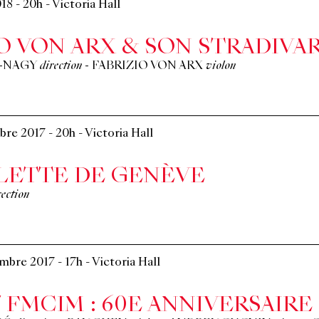
018
-
20h
-
Victoria Hall
O VON ARX & SON STRADIVA
-NAGY
direction
-
FABRIZIO VON ARX
violon
bre 2017
-
20h
-
Victoria Hall
LLETTE DE GENÈVE
rection
embre 2017
-
17h
-
Victoria Hall
 FMCIM : 60E ANNIVERSAIRE