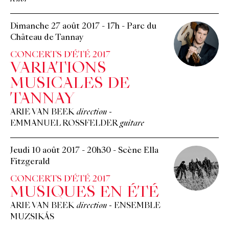
Dimanche 27 août 2017
-
17h
-
Parc du
Château de Tannay
CONCERTS D'ÉTÉ 2017
VARIATIONS
MUSICALES DE
TANNAY
ARIE VAN BEEK
direction
-
EMMANUEL ROSSFELDER
guitare
Jeudi 10 août 2017
-
20h30
-
Scène Ella
Fitzgerald
CONCERTS D'ÉTÉ 2017
MUSIQUES EN ÉTÉ
ARIE VAN BEEK
direction
-
ENSEMBLE
MUZSIKÁS