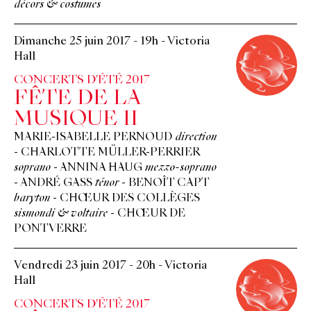
décors & costumes
Dimanche 25 juin 2017
-
19h
-
Victoria
Hall
CONCERTS D'ÉTÉ 2017
FÊTE DE LA
MUSIQUE II
MARIE-ISABELLE PERNOUD
direction
-
CHARLOTTE MÜLLER-PERRIER
soprano
-
ANNINA HAUG
mezzo-soprano
-
ANDRÉ GASS
ténor
-
BENOÎT CAPT
baryton
-
CHŒUR DES COLLÈGES
sismondi & voltaire
-
CHŒUR DE
PONTVERRE
Vendredi 23 juin 2017
-
20h
-
Victoria
Hall
CONCERTS D'ÉTÉ 2017