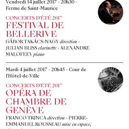
Vendredi 14 juillet 2017
-
20h30
-
Ferme de Saint-Maurice
CONCERTS D'ÉTÉ 2017
FESTIVAL DE
BELLERIVE
GÁBOR TAKÁCS-NAGY
direction
-
JULIAN BLISS
clarinette
-
ALEXANDRE
MALOFEEV
piano
Mardi 4 juillet 2017
-
20h45
-
Cour de
l'Hôtel-de-Ville
CONCERTS D'ÉTÉ 2017
OPÉRA DE
CHAMBRE DE
GENÈVE
FRANCO TRINCA
direction
-
PIERRE-
EMMANUEL ROUSSEAU
mise en espace,