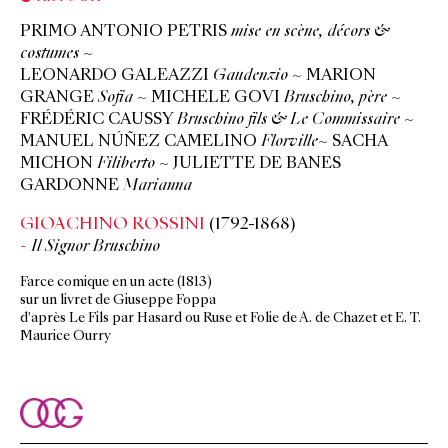
PRIMO ANTONIO PETRIS
mise en scène, décors &
costumes
~
LEONARDO GALEAZZI
Gaudenzio
~ MARION
GRANGE
Sofia
~ MICHELE GOVI
Bruschino, père
~
FRÉDÉRIC CAUSSY
Bruschino
fils & Le Commissaire
~
MANUEL NÚÑEZ CAMELINO
Florville
~ SACHA
MICHON
Filiberto
~ JULIETTE DE BANES
GARDONNE
Marianna
GIOACHINO ROSSINI
(1792-1868)
Il Signor Bruschino
Farce comique en un acte (1813)
sur un livret de Giuseppe Foppa
d'après Le Fils par Hasard ou Ruse et Folie de A. de Chazet et E. T.
Maurice Ourry