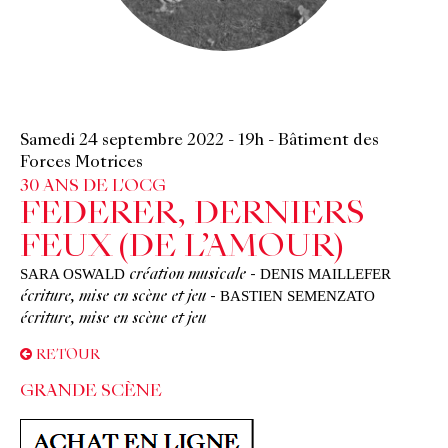
Samedi 24 septembre 2022
-
19h
-
Bâtiment des
Forces Motrices
30 ANS DE L'OCG
FEDERER, DERNIERS
FEUX (DE L’AMOUR)
SARA OSWALD
DENIS MAILLEFER
création musicale
-
BASTIEN SEMENZATO
écriture, mise en scène et jeu
-
écriture, mise en scène et jeu
RETOUR
GRANDE SCÈNE