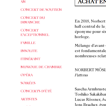
AN
CONCERT DE SOUTIEN
CONCERT DU
En 2018, Norber
DIMANCHE
hall central de l
CONCERT
éponyme pour six
EXCEPTIONNEL
horloge.
FAMILLE
Mélange d'avant-g
est fondamentalem
INSOLITE
nombreuses relat
ITINÉRANT
MUSIQUE DE CHAMBRE
NORBERT MÖS
OPÉRA
Patterns
SOIRÉES
Sascha Armbrust
CONCERTS D'ÉTÉ
Toshiko Sakakiba
ARTISTES
Lucas Rössner
,
ba
Jens Bracher
,
trom