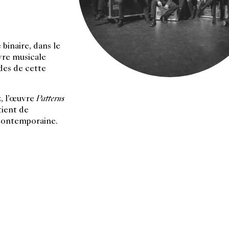
 binaire, dans le
vre musicale
des de cette
z, l’œuvre
Patterns
tient de
 contemporaine.