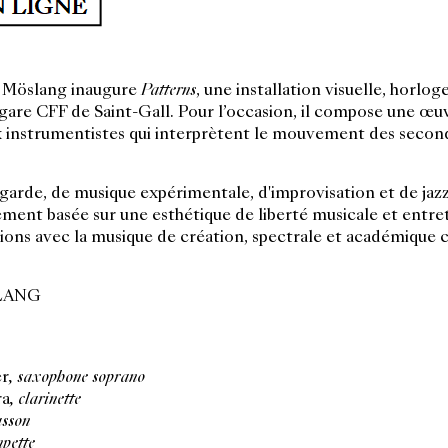
t Möslang inaugure
Patterns
, une installation visuelle, horloge
a gare CFF de Saint-Gall. Pour l’occasion, il compose une œu
 instrumentistes qui interprètent le mouvement des secon
arde, de musique expérimentale, d'improvisation et de jaz
ent basée sur une esthétique de liberté musicale et entre
ions avec la musique de création, spectrale et académique
LANG
er
,
saxophone soprano
ra
,
clarinette
sson
pette