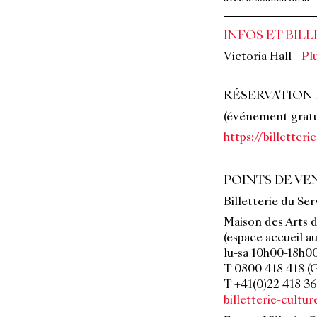
INFOS ET BILL
Victoria Hall
-
Plu
RÉSERVATION 
(événement gratui
https://billetter
POINTS DE VEN
Billetterie du Ser
Maison des Arts d
(espace accueil au
lu-sa 10h00-18h0
T 0800 418 418 (G
T +41(0)22 418 36 
billetterie-cultu