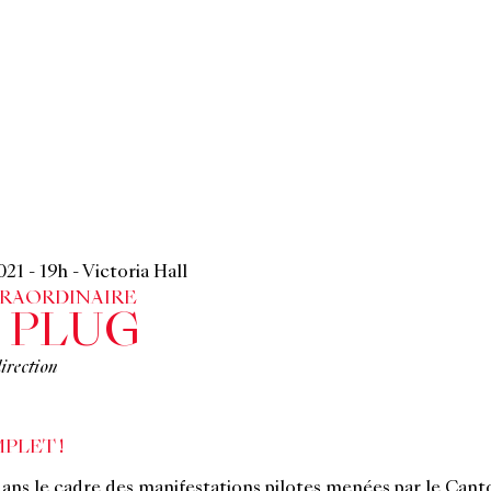
2021
-
19h
-
Victoria Hall
RAORDINAIRE
 PLUG
irection
PLET !
dans le cadre des manifestations pilotes menées par le Can