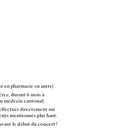
:
sé en pharmacie ou autre)
ri.e, durant 6 mois à
du médecin cantonal)
 effectués directement sur
ments mentionnés plus haut.
 avant le début du concert !