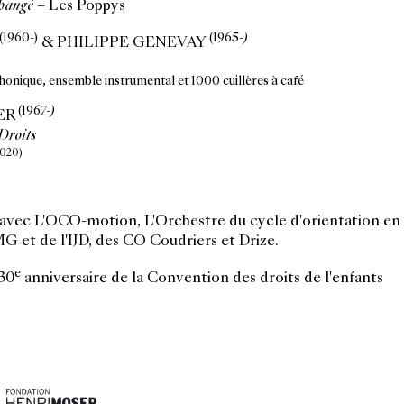
changé
– Les Poppys
(1960-)
(1965-
)
& PHILIPPE GENEVAY
onique, ensemble instrumental et 1000 cuillères à café
(1967-
)
ER
Droits
2020)
 avec L'OCO-motion, L'Orchestre du cycle d'orientation 
 et de l'IJD, des CO Coudriers et Drize.
e
30
anniversaire de la Convention des droits de l'enfants
la