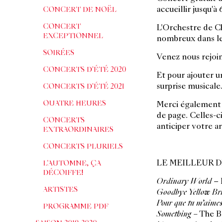
accueillir jusqu'à
CONCERT DE NOËL
CONCERT
L'Orchestre de Ch
EXCEPTIONNEL
nombreux dans le
SOIRÉES
Venez nous rejoin
CONCERTS D'ÉTÉ 2020
Et pour ajouter u
surprise musicale
CONCERTS D'ÉTÉ 2021
QUATRE HEURES
Merci également 
de page. Celles-c
CONCERTS
anticiper votre ar
EXTRAORDINAIRES
CONCERTS PLURIELS
LE MEILLEUR DE
L'AUTOMNE, ÇA
DÉCOIFFE!
Ordinary World –
ARTISTES
Goodbye Yellow Br
Pour que tu m’aime
PROGRAMME PDF
Something
– The B