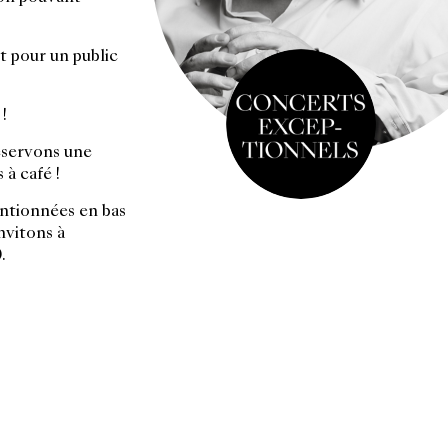
t pour un public
!
réservons une
 à café !
entionnées en bas
nvitons à
.