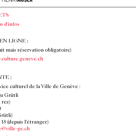
ETS
s d'infos
EN LIGNE :
t mais réservation obligatoire)
ie-culture.geneve.ch
TE :
vice culturel de la Ville de Genève :
u Grütli
 rez)
0
rütli)
18 (depuis l'étranger)
re@ville-ge.ch