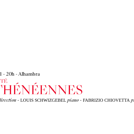
21
-
20h
-
Alhambra
ÉTÉ
ATHÉNÉENNES
LOUIS SCHWIZGEBEL
FABRIZIO CHIOVETTA
direction
-
piano
-
p