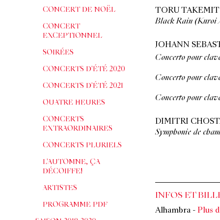
CONCERT DE NOËL
TORU TAKEMI
Black Rain (Kuroi 
CONCERT
EXCEPTIONNEL
JOHANN SEBAS
SOIRÉES
Concerto pour clav
CONCERTS D'ÉTÉ 2020
Concerto pour clav
CONCERTS D'ÉTÉ 2021
Concerto pour clav
QUATRE HEURES
CONCERTS
DIMITRI CHOS
EXTRAORDINAIRES
Symphonie de cham
CONCERTS PLURIELS
L'AUTOMNE, ÇA
DÉCOIFFE!
ARTISTES
INFOS ET BILL
PROGRAMME PDF
Alhambra
-
Plus d