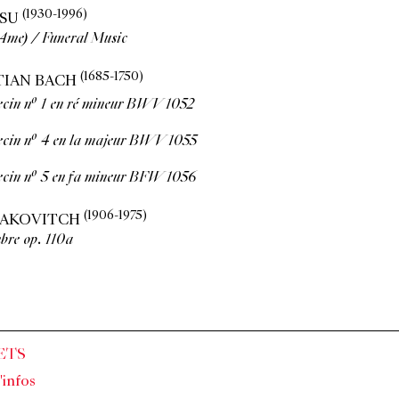
(1930-1996)
TSU
Ame) / Funeral Music
(1685-1750)
TIAN BACH
o
ecin n
1 en ré mineur BWV 1052
o
ecin n
4 en la majeur BWV 1055
o
ecin n
5 en fa mineur BFW 1056
(1906-1975)
TAKOVITCH
bre op. 110a
ETS
'infos