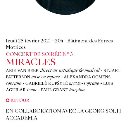
Jeudi 25 février 2021
-
20h
-
Bâtiment des Forces
Motrices
CONCERT DE SOIRÉE N° 3
MIRACLES
ARIE VAN BEEK
STUART
directeur artistique & musical
-
PATTERSON
ALEXANDRA OOMENS
mise en espace
-
GABRIELÉ KUPŠYTÉ
LUIS
soprano
-
mezzo-soprano
-
AGUILAR
PAUL GRANT
ténor
-
baryton
RETOUR
EN COLLABORATION AVEC LA GEORG SOLTI
ACCADEMIA