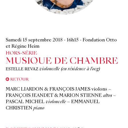
©
Samedi 15 septembre 2018
-
16h15
-
Fondation Otto
et Régine Heim
HORS-SÉRIE
MUSIQUE DE CHAMBRE
ESTELLE REVAZ
violoncelle (en résidence à l'ocg)
RETOUR
MARC LIARDON &
FRANÇOIS JAMES violons ~
FRANÇOIS JEANDET & MARION STIENNE
altos
~
PASCAL MICHEL
violoncelle
~ EMMANUEL
CHRISTIEN
piano