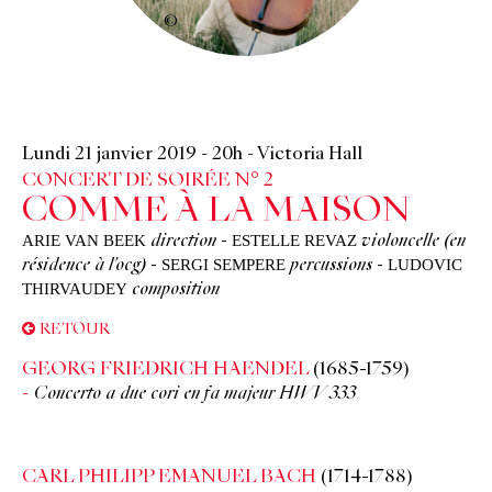
©
Lundi 21 janvier 2019
-
20h
-
Victoria Hall
CONCERT DE SOIRÉE N° 2
COMME À LA MAISON
ARIE VAN BEEK
ESTELLE REVAZ
direction
-
violoncelle (en
SERGI SEMPERE
LUDOVIC
résidence à l'ocg)
-
percussions
-
THIRVAUDEY
composition
RETOUR
GEORG FRIEDRICH HAENDEL
(1685-1759)
Concerto a due cori en fa majeur HWV 333
CARL PHILIPP EMANUEL BACH
(1714-1788)