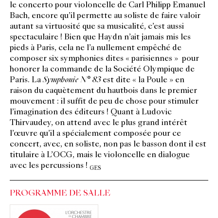
le concerto pour violoncelle de Carl Philipp Emanuel
Bach, encore qu’il permette au soliste de faire valoir
autant sa virtuosité que sa musicalité, c’est aussi
spectaculaire ! Bien que Haydn n’ait jamais mis les
pieds à Paris, cela ne l’a nullement empêché de
composer six symphonies dites « parisiennes » pour
honorer la commande de la Société Olympique de
Paris. La
Symphonie N° 83
est dite « la Poule » en
raison du caquètement du hautbois dans le premier
mouvement : il suffit de peu de chose pour stimuler
l’imagination des éditeurs ! Quant à Ludovic
Thirvaudey, on attend avec le plus grand intérêt
l’œuvre qu’il a spécialement composée pour ce
concert, avec, en soliste, non pas le basson dont il est
titulaire à L’OCG, mais le violoncelle en dialogue
avec les percussions !
GES
PROGRAMME DE SALLE