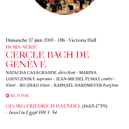
©
Dimanche 17 juin 2018
-
18h
-
Victoria Hall
HORS-SÉRIE
CERCLE BACH DE
GENÈVE
NATACHA CASAGRANDE
MARINA
direction
-
LODYGENSKY
JEAN-MICHEL FUMAS
soprano
-
contre-
BO ZHAO
RAPHAËL HARDMEYER
ténor
-
ténor
-
baryton
RETOUR
GEORG FRIEDRICH HAENDEL
(1685-1759)
Israel in Egypt HWV 54