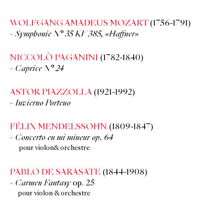
WOLFGANG AMADEUS MOZART
(1756-1791)
Symphonie N° 35 KV 385, «Haffner»
NICCOLÒ PAGANINI
(1782-1840)
Caprice N° 24
ASTOR PIAZZOLLA
(1921-1992)
Invierno Porteno
FÉLIX MENDELSSOHN
(1809-1847)
Concerto en mi mineur op. 64
pour violon& orchestre
PABLO DE SARASATE
(1844-1908)
Carmen Fantasy
op. 25
pour violon & orchestre