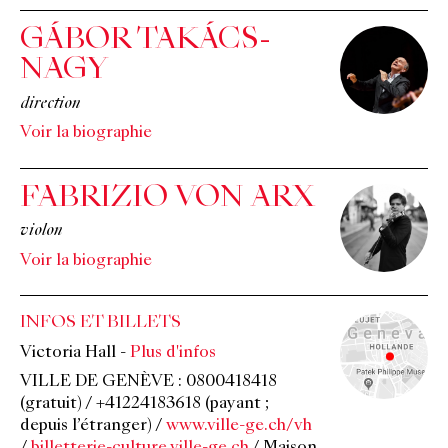
GÁBOR TAKÁCS-
NAGY
direction
Voir la biographie
FABRIZIO VON ARX
violon
Voir la biographie
INFOS ET BILLETS
Victoria Hall
-
Plus d'infos
VILLE DE GENÈVE : 0800418418
(gratuit) / +41224183618 (payant ;
depuis l’étranger) /
www.ville-ge.ch/vh