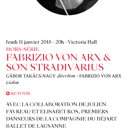
©
Jeudi 11 janvier 2018
-
20h
-
Victoria Hall
HORS-SÉRIE
FABRIZIO VON ARX &
SON STRADIVARIUS
GÁBOR TAKÁCS-NAGY
FABRIZIO VON ARX
direction
-
violon
RETOUR
AVEC LA COLLABORATION DE JULIEN
FAVREAU ET ELISABET ROS, PREMIERS
DANSEURS DE LA COMPAGNIE DU BÉJART
BALLET DE LAUSANNE