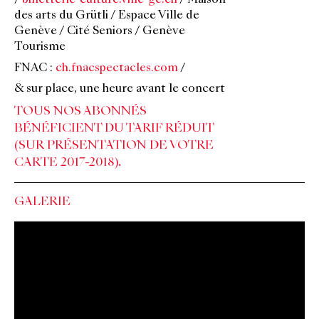
/
billetterie-culture.ville-ge.ch
/ Maison
des arts du Grütli / Espace Ville de
Genève / Cité Seniors / Genève
Tourisme
FNAC :
ch.fnacspectacles.com
/
& sur place, une heure avant le concert
TOUS NOS ABONNÉS
BÉNÉFICIENT DU TARIF RÉDUIT
(SUR PRÉSENTATION DE VOTRE
CARTE 2017-2018).
GALERIE