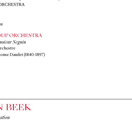
ORCHESTRA
ns
UP ORCHESTRA
sieur Seguin
rchestre
honse Daudet (1840-1897)
N BEEK
ation