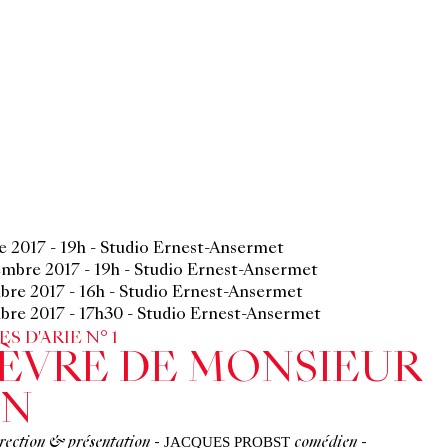
re 2017
-
19h
-
Studio Ernest-Ansermet
embre 2017
-
19h
-
Studio Ernest-Ansermet
bre 2017
-
16h
-
Studio Ernest-Ansermet
bre 2017
-
17h30
-
Studio Ernest-Ansermet
 D'ARIE N° 1
ÈVRE DE MONSIEUR
IN
JACQUES PROBST
rection & présentation
-
comédien
-