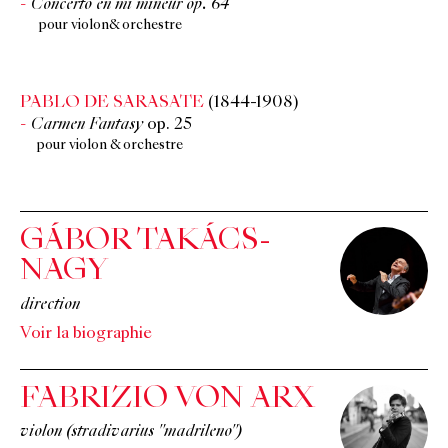
Concerto en mi mineur op. 64
pour violon& orchestre
PABLO DE SARASATE
(1844-1908)
Carmen Fantasy
op. 25
pour violon & orchestre
GÁBOR TAKÁCS-
NAGY
direction
Voir la biographie
FABRIZIO VON ARX
violon (stradivarius "madrileno")