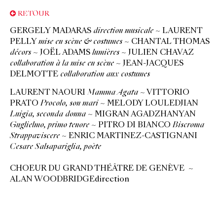
RETOUR
GERGELY MADARAS
direction musicale
~ LAURENT
PELLY
mise en scène & costumes
~ CHANTAL THOMAS
décors
~ JOËL ADAMS
lumières
~ JULIEN CHAVAZ
collaboration à la mise en scène
~ JEAN-JACQUES
DELMOTTE
collaboration aux costumes
LAURENT NAOURI
Mamma Agata
~ VITTORIO
PRATO
Procolo, son mari
~ MELODY LOULEDJIAN
Luigia, seconda donna
~ MIGRAN AGADZHANYAN
Guglielmo, primo tenore
~ PITRO DI BIANCO
Biscroma
Strappaviscere
~ ENRIC MARTINEZ-CASTIGNANI
Cesare Salsapariglia, poète
CHOEUR DU GRAND THÉÂTRE DE GENÈVE ~
ALAN WOODBRIDGEdirection