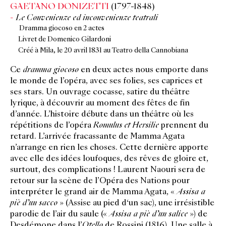
GAETANO DONIZETTI
(1797-1848)
Le Convenienze ed inconvenienze teatrali
Dramma giocoso en 2 actes
Livret de Domenico Gilardoni
Créé à Mila, le 20 avril 1831 au Teatro della Cannobiana
C
e
dramma giocoso
en deux actes nous emporte dans
le monde de l’opéra, avec ses folies, ses caprices et
ses stars. Un ouvrage cocasse, satire du théâtre
lyrique, à découvrir au moment des fêtes de fin
d’année. L’histoire débute dans un théâtre où les
répétitions de l’opéra
Romulus et Hersilie
prennent du
retard. L’arrivée fracassante de Mamma Agata
n’arrange en rien les choses. Cette dernière apporte
avec elle des idées loufoques, des rêves de gloire et,
surtout, des complications ! Laurent Naouri sera de
retour sur la scène de l’Opéra des Nations pour
interpréter le grand air de Mamma Agata, «
Assisa a
piè d’un sacco
» (Assise au pied d‘un sac), une irrésistible
parodie de l’air du saule («
Assisa a piè d’un salice
») de
Desdémone dans l’
Otello
de Rossini (1816). Une salle à