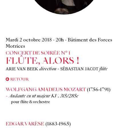
©
Mardi 2 octobre 2018
-
20h
-
Bâtiment des Forces
Motrices
CONCERT DE SOIRÉE N° 1
FLÛTE, ALORS !
ARIE VAN BEEK
SÉBASTIAN JACOT
direction
-
flûte
RETOUR
WOLFGANG AMADEUS MOZART
(1756-1791)
Andante en ut majeur KV. 315/285e
pour flûte & orchestre
EDGAR VARÈSE
(1883-1965)