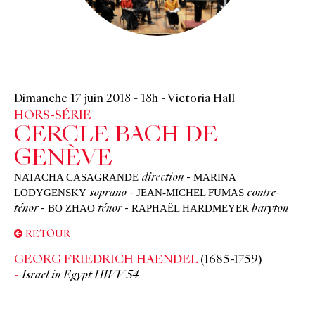
©
Dimanche 17 juin 2018
-
18h
-
Victoria Hall
HORS-SÉRIE
CERCLE BACH DE
GENÈVE
NATACHA CASAGRANDE
MARINA
direction
-
LODYGENSKY
JEAN-MICHEL FUMAS
soprano
-
contre-
BO ZHAO
RAPHAËL HARDMEYER
ténor
-
ténor
-
baryton
RETOUR
GEORG FRIEDRICH HAENDEL
(1685-1759)
Israel in Egypt HWV 54